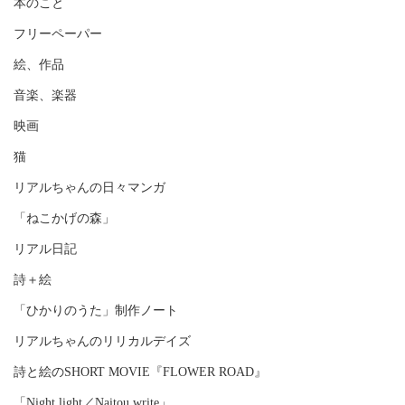
本のこと
フリーペーパー
絵、作品
音楽、楽器
映画
猫
リアルちゃんの日々マンガ
「ねこかげの森」
リアル日記
詩＋絵
「ひかりのうた」制作ノート
リアルちゃんのリリカルデイズ
詩と絵のSHORT MOVIE『FLOWER ROAD』
「Night light／Naitou write」