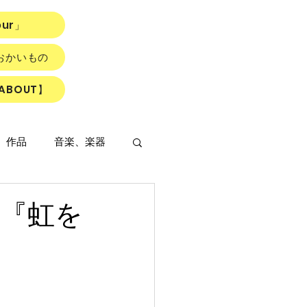
our」
おかいもの
ABOUT】
、作品
音楽、楽器
『虹を
LOWER ROAD』
読書会