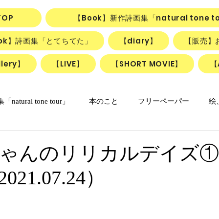
TOP
【Book】新作詩画集「natural tone t
ook】詩画集「とてちてた」
【diary】
【販売】
lery】
【LIVE】
【SHORT MOVIE】
【
natural tone tour」
本のこと
フリーペーパー
絵
の日々マンガ
「ねこかげの森」
リアル日記
詩＋絵
ゃんのリリカルデイズ①
21.07.24）
リアルちゃんのリリカルデイズ
詩と絵のSHORT MOVIE『F
動画
ごはん、お菓子
朝のlesson
雑貨
ふしぎ