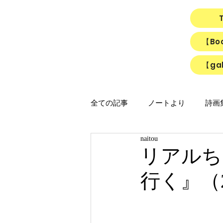
【B
【gal
全ての記事
ノートより
詩画集「
naitou
映画
猫
リアルちゃん
リアルち
行く』（20
「ひかりのうた」制作ノート
「Night light／Naitou write」