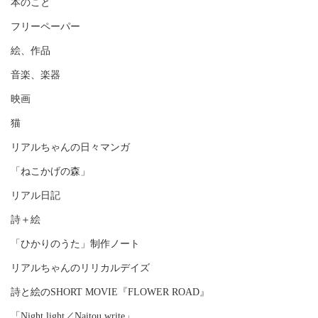
本のこと
フリーペーパー
絵、作品
音楽、楽器
映画
猫
リアルちゃんの日々マンガ
「ねこかげの森」
リアル日記
詩＋絵
「ひかりのうた」制作ノート
リアルちゃんのリリカルデイズ
詩と絵のSHORT MOVIE『FLOWER ROAD』
「Night light／Naitou write」