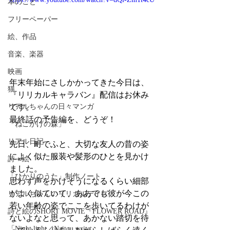
本のこと
フリーペーパー
絵、作品
音楽、楽器
映画
年末年始にさしかかってきた今日は、
猫
『リリカルキャラバン』配信はお休み
です。
リアルちゃんの日々マンガ
最終話の予告編を、どうぞ！
「ねこかげの森」
リアル日記
先日、町でふと、大切な友人の昔の姿
によく似た服装や髪形のひとを見かけ
詩＋絵
ました。
「ひかりのうた」制作ノート
思わず声をかけそうになるくらい細部
がよく似ていて、ああでも彼が今この
リアルちゃんのリリカルデイズ
若い年齢の姿でここを歩いてるわけが
詩と絵のSHORT MOVIE『FLOWER ROAD』
ないよなと思って、あかない踏切を待
「Night light／Naitou write」