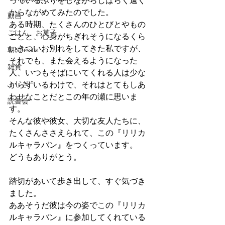
っているふりをしながらしばらく遠く
からながめてみたのでした。
動画
ある時期、たくさんのひとびとやもの
ごはん、お菓子
ごとと、心身がちぎれそうになるくら
いきついお別れをしてきた私ですが、
朝のlesson
それでも、また会えるようになった
雑貨
人、いつもそばにいてくれる人は少な
からずいるわけで、それはとてもしあ
ふしぎ
わせなことだとこの年の瀬に思いま
読書会
す。
そんな彼や彼女、大切な友人たちに、
たくさんささえられて、この『リリカ
ルキャラバン』をつくっています。
どうもありがとう。
踏切があいて歩き出して、すぐ気づき
ました。
ああそうだ彼は今の姿でこの『リリカ
ルキャラバン』に参加してくれている