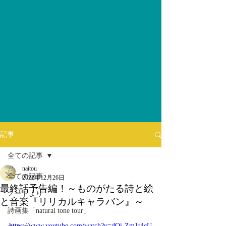
記事
全ての記事
naitou
全ての記事
2022年12月26日
最終話予告編！～ものがたる詩と絵
ノートより
と音楽『リリカルキャラバン』～
詩画集「natural tone tour」
https://www.youtube.com/watch?v=dQi-Zm1t4cU