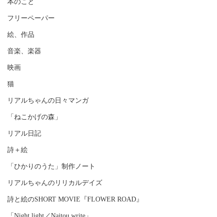
本のこと
フリーペーパー
絵、作品
音楽、楽器
映画
猫
リアルちゃんの日々マンガ
「ねこかげの森」
リアル日記
詩＋絵
「ひかりのうた」制作ノート
リアルちゃんのリリカルデイズ
詩と絵のSHORT MOVIE『FLOWER ROAD』
「Night light／Naitou write」