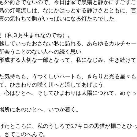
も外向きでないので、今日は家で黒猫と静かにすごすこ
島の灯篭流しは、なにかはっとする静けさとともに、言
霊の気持ちで胸がいっぱいになる灯たちでした。
夏（私３月生まれなのでね）。
越していったおさない私に訪れる、あらゆるカルチャー
所会うことのない人への続く思い。
形成する大切な一部となって、私になじみ、生き続けて
た気持ちも、うつくしいハートも、きらりと光る星々も
て、ひまわりの咲く川へと流してあげよう。
、心はひとへ、そしてひまわりは太陽につれて、めぐっ
場所にあのひとへ、いつか着く。
げたところに、私のうしろで5.7キロの黒猫が棚ごとひ
、さてこのへんで。