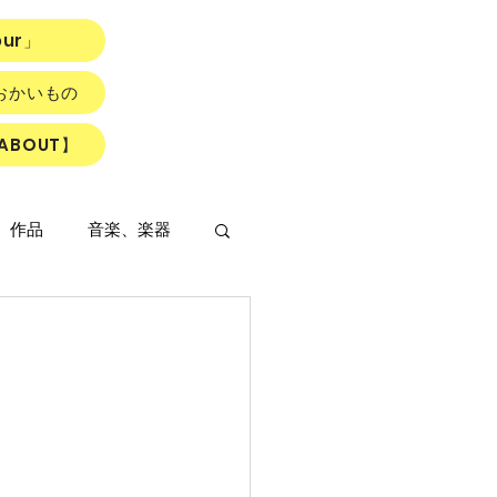
our」
おかいもの
ABOUT】
、作品
音楽、楽器
LOWER ROAD』
読書会