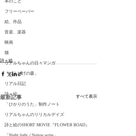
本のこと
フリーペーパー
絵、作品
音楽、楽器
映画
猫
詩＋絵
リアルちゃんの日々マンガ
「ねこかげの森」
リアル日記
詩＋絵
最新記事
すべて表示
「ひかりのうた」制作ノート
リアルちゃんのリリカルデイズ
詩と絵のSHORT MOVIE『FLOWER ROAD』
「Night light／Naitou write」