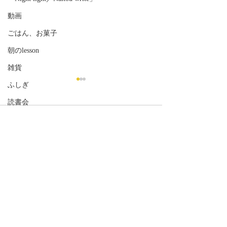
動画
ごはん、お菓子
朝のlesson
雑貨
ふしぎ
読書会
コメント
コメントを追加…
「11月のライブ『ナイト
#６「イニシャ
ライト』詳細公開しまし
～ものがたる詩
た！」
楽『リリカルキ
ン』～公開しま