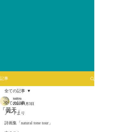
記事
全ての記事
naitou
全ての記事
2021年1月3日
「曇天」
ノートより
詩画集「natural tone tour」