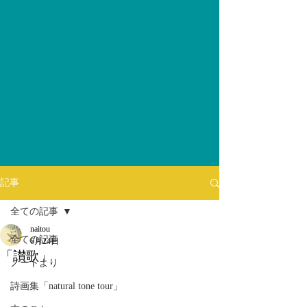
記事
全ての記事
naitou
全ての記事
6月24日
「讃歌」
ノートより
詩画集「natural tone tour」