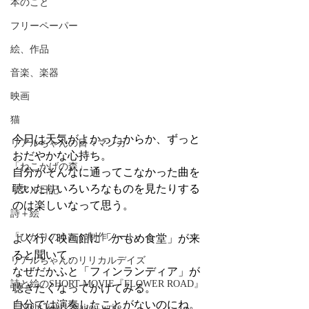
本のこと
フリーペーパー
絵、作品
音楽、楽器
映画
猫
今日は天気がよかったからか、ずっと
リアルちゃんの日々マンガ
おだやかな心持ち。
「ねこかげの森」
自分がそんなに通ってこなかった曲を
聴いたりいろいろなものを見たりする
リアル日記
のは楽しいなって思う。
詩＋絵
「ひかりのうた」制作ノート
よく行く映画館に「かもめ食堂」が来
ると聞いて、
リアルちゃんのリリカルデイズ
なぜだかふと「フィンランディア」が
詩と絵のSHORT MOVIE『FLOWER ROAD』
聴きたくなってかけてみる。
自分では演奏したことがないのにね。
「Night light／Naitou write」