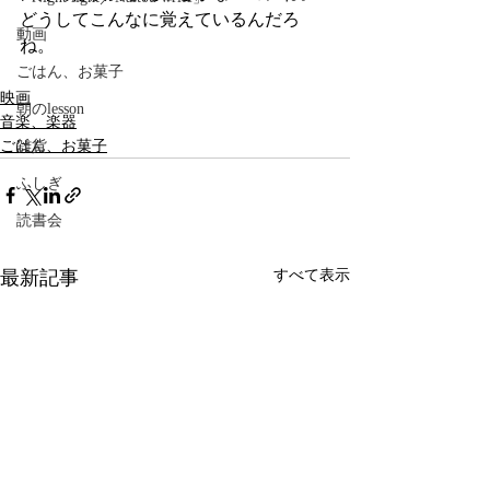
どうしてこんなに覚えているんだろ
動画
ね。
ごはん、お菓子
映画
朝のlesson
音楽、楽器
ごはん、お菓子
雑貨
ふしぎ
読書会
最新記事
すべて表示