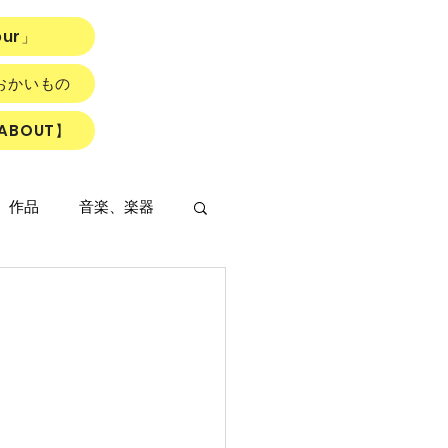
our」
おかいもの
ABOUT】
、作品
音楽、楽器
LOWER ROAD』
読書会