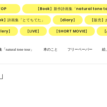
TOP
【Book】新作詩画集「natural tone t
ook】詩画集「とてちてた」
【diary】
【販売】
lery】
【LIVE】
【SHORT MOVIE】
【
natural tone tour」
本のこと
フリーペーパー
絵
の日々マンガ
「ねこかげの森」
リアル日記
詩＋絵
」
リアルちゃんのリリカルデイズ
詩と絵のSHORT MOVIE『F
動画
ごはん、お菓子
朝のlesson
雑貨
ふしぎ