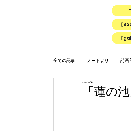
【B
【gal
全ての記事
ノートより
詩画集「
naitou
映画
猫
リアルちゃん
「蓮の池
「ひかりのうた」制作ノート
「Night light／Naitou write」