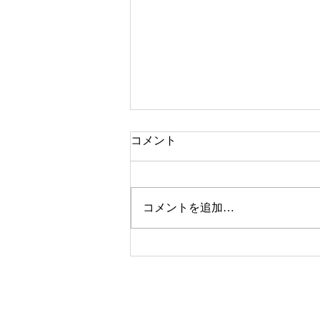
コメント
「日曜日」
コメントを追加…
© 2020-2026 ©naitourieko ねこかげ