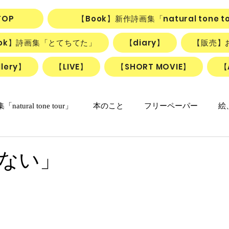
TOP
【Book】新作詩画集「natural tone t
ook】詩画集「とてちてた」
【diary】
【販売】
lery】
【LIVE】
【SHORT MOVIE】
【
natural tone tour」
本のこと
フリーペーパー
絵
の日々マンガ
「ねこかげの森」
リアル日記
詩＋絵
ない」
リアルちゃんのリリカルデイズ
詩と絵のSHORT MOVIE『F
動画
ごはん、お菓子
朝のlesson
雑貨
ふしぎ