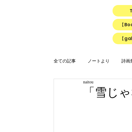
【B
【gal
全ての記事
ノートより
詩画集「
naitou
映画
猫
リアルちゃん
「雪じゃ
「ひかりのうた」制作ノート
「Night light／Naitou write」