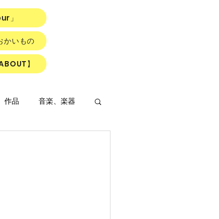
our」
おかいもの
ABOUT】
、作品
音楽、楽器
LOWER ROAD』
読書会