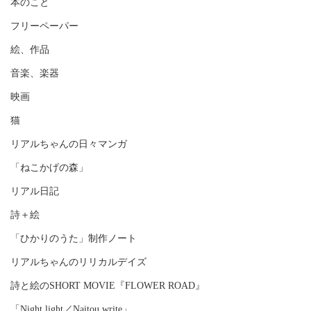
本のこと
フリーペーパー
絵、作品
音楽、楽器
映画
猫
リアルちゃんの日々マンガ
「ねこかげの森」
リアル日記
詩＋絵
「ひかりのうた」制作ノート
リアルちゃんのリリカルデイズ
詩と絵のSHORT MOVIE『FLOWER ROAD』
「Night light／Naitou write」